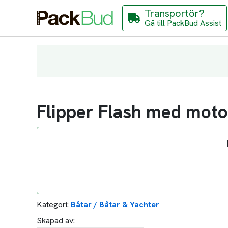
Transportör?
Gå till PackBud Assist
Flipper Flash med mot
Kategori:
Båtar / Båtar & Yachter
Skapad av: