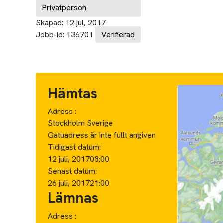
Privatperson
Skapad:
12 jul, 2017
Jobb-id:
136701
Verifierad
Hämtas
Adress :
Stockholm Sverige
Gatuadress är inte fullt angiven
Tidigast datum:
12 juli, 2017
08:00
Senast datum:
26 juli, 2017
21:00
Lämnas
Adress :