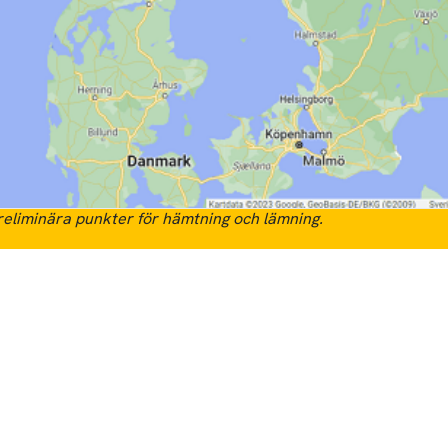
eliminära punkter för hämtning och lämning.