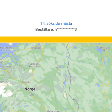
Till söksidan
nästa
Beställare:
h************8