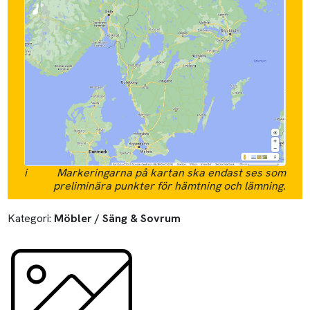
i
Markeringarna på kartan ska endast ses som
preliminära punkter för hämtning och lämning.
Kategori:
Möbler / Säng & Sovrum