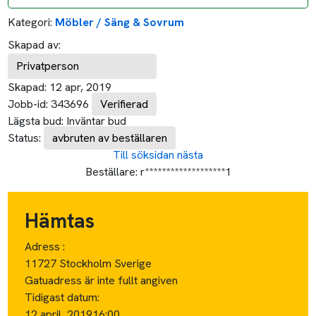
Kategori:
Möbler / Säng & Sovrum
Skapad av:
Privatperson
Skapad:
12 apr, 2019
Jobb-id:
343696
Verifierad
Lägsta bud:
Inväntar bud
Status:
avbruten av beställaren
Till söksidan
nästa
Beställare:
r*******************1
Hämtas
Adress :
11727 Stockholm Sverige
Gatuadress är inte fullt angiven
Tidigast datum:
12 april, 2019
16:00