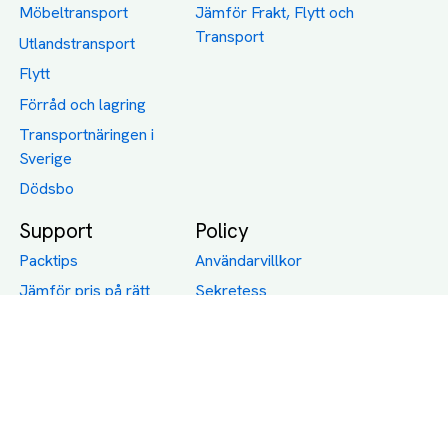
Möbeltransport
Jämför Frakt, Flytt och
Transport
Utlandstransport
Flytt
Förråd och lagring
Transportnäringen i
Sverige
Dödsbo
Support
Policy
Packtips
Användarvillkor
Jämför pris på rätt
Sekretess
sätt
Om Assist
FAQ
Hållbara Transporter
RUT-avdrag för
transporter
Företagsfrakt