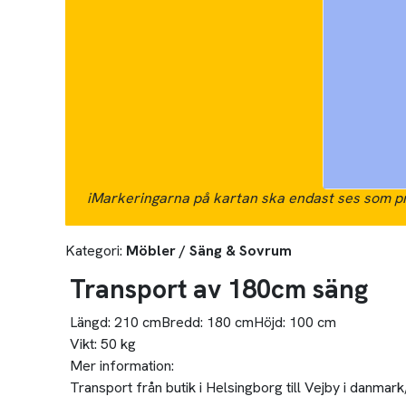
i
Markeringarna på kartan ska endast ses som pr
Kategori:
Möbler / Säng & Sovrum
Transport av 180cm säng
Längd:
210 cm
Bredd:
180 cm
Höjd:
100 cm
Vikt:
50 kg
Mer information:
Transport från butik i Helsingborg till Vejby i danmar