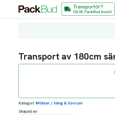
Transportör?
Gå till PackBud Assist
Transport av 180cm sä
Kategori:
Möbler / Säng & Sovrum
Skapad av: