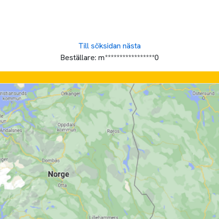
Till söksidan
nästa
Beställare:
m*****************0