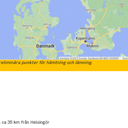
eliminära punkter för hämtning och lämning.
k, ca 35 km från Helsingör