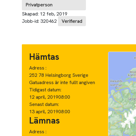
Privatperson
Skapad:
12 feb, 2019
Jobb-id:
320462
Verifierad
Hämtas
Adress :
252 78 Helsingborg Sverige
Gatuadress är inte fullt angiven
Tidigast datum:
12 april, 2019
08:00
Senast datum:
13 april, 2019
08:00
Lämnas
Adress :