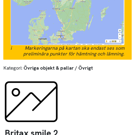
i
Markeringarna på kartan ska endast ses som
preliminära punkter för hämtning och lämning.
Kategori:
Övriga objekt & pallar / Övrigt
Britax smile 2