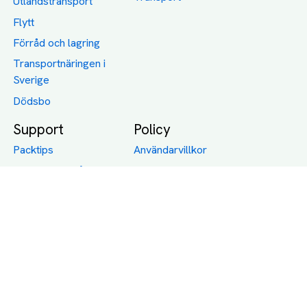
Utlandstransport
Flytt
Förråd och lagring
Transportnäringen i
Sverige
Dödsbo
Support
Policy
Packtips
Användarvillkor
Jämför pris på rätt
Sekretess
sätt
Om Assist
FAQ
Hållbara Transporter
RUT-avdrag för
transporter
Företagsfrakt
Partnerintegration