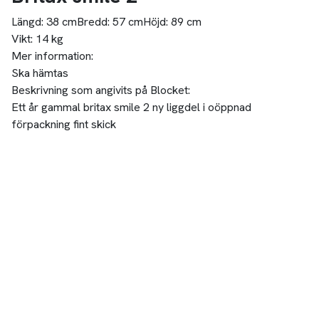
Längd:
38 cm
Bredd:
57 cm
Höjd:
89 cm
Vikt:
14 kg
Mer information:
Ska hämtas
Beskrivning som angivits på Blocket:
Ett år gammal britax smile 2 ny liggdel i oöppnad
förpackning fint skick