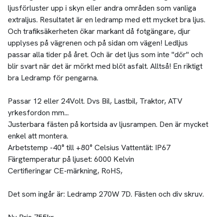
ljusförluster upp i skyn eller andra områden som vanliga
extraljus. Resultatet är en ledramp med ett mycket bra ljus.
Och trafiksäkerheten ökar markant då fotgängare, djur
upplyses på vägrenen och på sidan om vägen! Ledljus
passar alla tider på året. Och är det ljus som inte "dör" och
blir svart när det är mörkt med blöt asfalt. Alltså! En riktigt
bra Ledramp för pengarna.
Passar 12 eller 24Volt. Dvs Bil, Lastbil, Traktor, ATV
yrkesfordon mm...
Justerbara fästen på kortsida av ljusrampen. Den är mycket
enkel att montera.
Arbetstemp -40° till +80° Celsius Vattentät: IP67
Färgtemperatur på ljuset: 6000 Kelvin
Certifieringar CE-märkning, RoHS,
Det som ingår är: Ledramp 270W 7D. Fästen och div skruv.