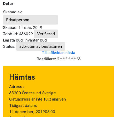
Delar
Skapad av:
Privatperson
Skapad:
11 dec, 2019
Jobb-id:
486029
Verifierad
Lägsta bud:
Inväntar bud
Status:
avbruten av beställaren
Till söksidan
nästa
Beställare:
2************3
Hämtas
Adress :
83200 Östersund Sverige
Gatuadress är inte fullt angiven
Tidigast datum:
11 december, 2019
08:00