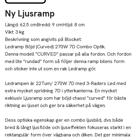
Ny Ljusramp
Längd:
62.5 cm
Bredd:
9 cm
Höjd:
8 cm
Vikt:
3 kg
Beskrivning som angivits på Blocket:
Ledramp Böjd (Curved) 270W 7D Combo Optik.
Denna modell "CURVED" passar på alla fordon. Och fordon
med lite "rundad" form så följer denna ramp bilens form
och sticker inte ut som en rak Ledramp gör.
Ledrampen är 22Tum/ 270W 7D med 3-Raders Led med
extra mycket spridning 7D i ytterkanterna. En mycket
exklusiv Ljusramp som har böjd chassi "curved" för bästa
riktning av ljuset och ger bra säkerhet på vägen.
Dess optiska egenskap ger en combo ljusbild, dvs både
bred & långt ljusflöde och ljuseffekten fokuseras starkt i en
rektangulär form över vägbana och diken. Det ger minimala