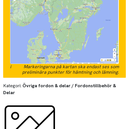
i
Markeringarna på kartan ska endast ses som
preliminära punkter för hämtning och lämning.
Kategori:
Övriga fordon & delar / Fordonstillbehör &
Delar