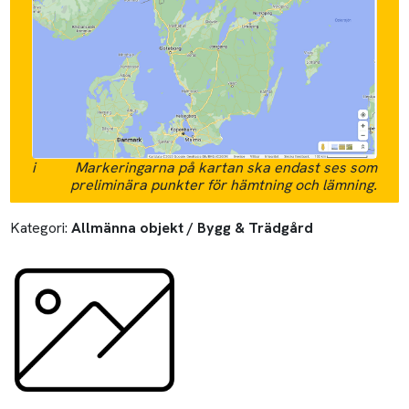
i
Markeringarna på kartan ska endast ses som
preliminära punkter för hämtning och lämning.
Kategori:
Allmänna objekt / Bygg & Trädgård