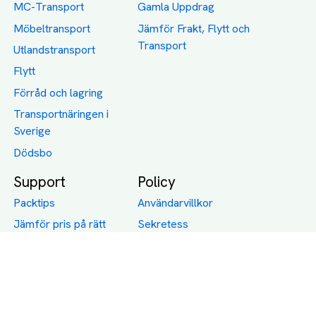
MC-Transport
Gamla Uppdrag
Möbeltransport
Jämför Frakt, Flytt och
Transport
Utlandstransport
Flytt
Förråd och lagring
Transportnäringen i
Sverige
Dödsbo
Support
Policy
Packtips
Användarvillkor
Jämför pris på rätt
Sekretess
sätt
Om Assist
FAQ
Hållbara Transporter
RUT-avdrag för
transporter