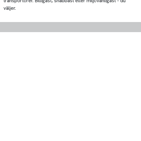
transportörer. Billigast, snabbast eller miljövänligast - du
väljer.