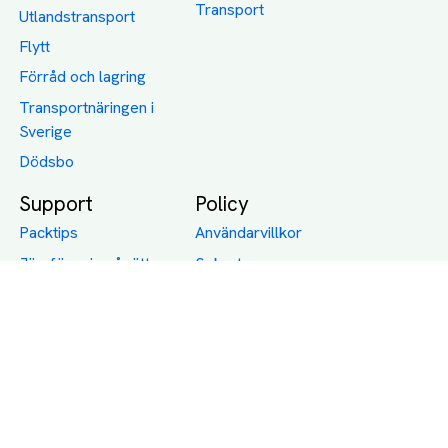
Transport
Utlandstransport
Flytt
Förråd och lagring
Transportnäringen i
Sverige
Dödsbo
Support
Policy
Packtips
Användarvillkor
Jämför pris på rätt
Sekretess
sätt
Om Assist
FAQ
Hållbara Transporter
RUT-avdrag för
transporter
Företagsfrakt
Partnerintegration