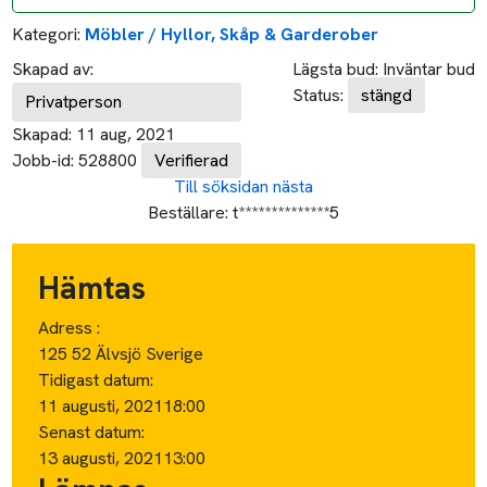
Kategori:
Möbler / Hyllor, Skåp & Garderober
Skapad av:
Lägsta bud:
Inväntar bud
Status:
stängd
Privatperson
Skapad:
11 aug, 2021
Jobb-id:
528800
Verifierad
Till söksidan
nästa
Beställare:
t**************5
Hämtas
Adress :
125 52 Älvsjö Sverige
Tidigast datum:
11 augusti, 2021
18:00
Senast datum:
13 augusti, 2021
13:00