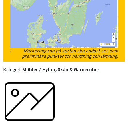
i
Markeringarna på kartan ska endast ses som
preliminära punkter för hämtning och lämning.
Kategori:
Möbler / Hyllor, Skåp & Garderober