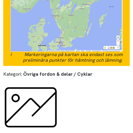
i
Markeringarna på kartan ska endast ses som
preliminära punkter för hämtning och lämning.
Kategori:
Övriga fordon & delar / Cyklar