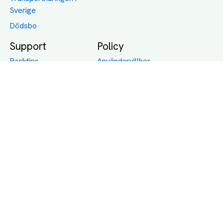
Sverige
Dödsbo
Support
Policy
Packtips
Användarvillkor
Jämför pris på rätt
Sekretess
sätt
Om Assist
FAQ
Hållbara Transporter
RUT-avdrag för
transporter
Företagsfrakt
Partnerintegration
Så funkar det
Boka Transport