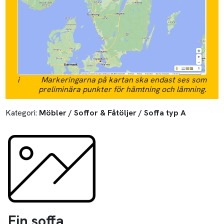
i
Markeringarna på kartan ska endast ses som
preliminära punkter för hämtning och lämning.
Kategori:
Möbler / Soffor & Fåtöljer / Soffa typ A
Fin soffa