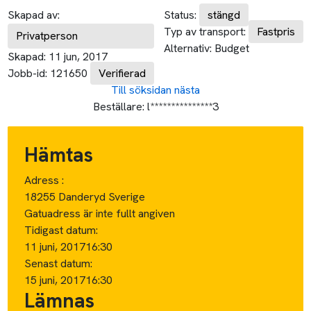
Skapad av:
Status:
stängd
Typ av transport:
Fastpris
Privatperson
Alternativ:
Budget
Skapad:
11 jun, 2017
Jobb-id:
121650
Verifierad
Till söksidan
nästa
Beställare:
l***************3
Hämtas
Adress :
18255 Danderyd Sverige
Gatuadress är inte fullt angiven
Tidigast datum:
11 juni, 2017
16:30
Senast datum:
15 juni, 2017
16:30
Lämnas