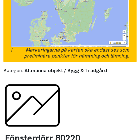
i
Markeringarna på kartan ska endast ses som
preliminära punkter för hämtning och lämning.
Kategori:
Allmänna objekt / Bygg & Trädgård
Fönsterdörr 80220