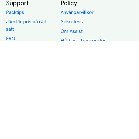
Support
Policy
Packtips
Användarvillkor
Jämför pris på rätt
Sekretess
sätt
Om Assist
FAQ
Hållbara Transporter
RUT-avdrag för
transporter
Företagsfrakt
Partnerintegration
Så funkar det
Boka Transport
Category icons created by Freepik - Flaticon