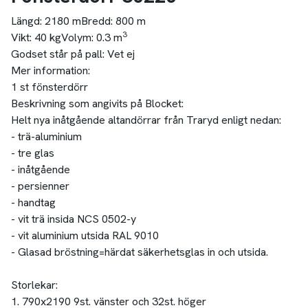
Längd:
2180 m
Bredd:
800 m
3
Vikt:
40 kg
Volym:
0.3 m
Godset står på pall:
Vet ej
Mer information:
1 st fönsterdörr
Beskrivning som angivits på Blocket:
Helt nya inåtgående altandörrar från Traryd enligt nedan:
- trä-aluminium
- tre glas
- inåtgående
- persienner
- handtag
- vit trä insida NCS 0502-y
- vit aluminium utsida RAL 9010
- Glasad bröstning=härdat säkerhetsglas in och utsida.
Storlekar:
1. 790x2190 9st. vänster och 32st. höger