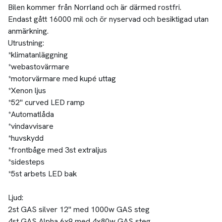
Bilen kommer från Norrland och är därmed rostfri.
Endast gått 16000 mil och ör nyservad och besiktigad utan
anmärkning.
Utrustning:
*klimatanläggning
*webastovärmare
*motorvärmare med kupé uttag
*Xenon ljus
*52" curved LED ramp
*Automatlåda
*vindavvisare
*huvskydd
*frontbåge med 3st extraljus
*sidesteps
*5st arbets LED bak
Ljud:
2st GAS silver 12" med 1000w GAS steg
4st GAS Alpha 6x9 med 4x80w GAS steg