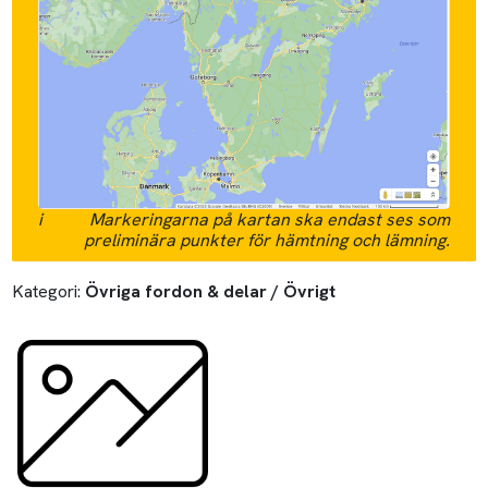
i
Markeringarna på kartan ska endast ses som
preliminära punkter för hämtning och lämning.
Kategori:
Övriga fordon & delar / Övrigt