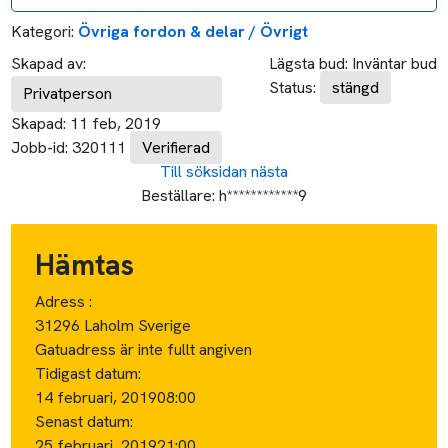
Kategori:
Övriga fordon & delar / Övrigt
Skapad av:
Lägsta bud:
Inväntar bud
Status:
stängd
Privatperson
Skapad:
11 feb, 2019
Jobb-id:
320111
Verifierad
Till söksidan
nästa
Beställare:
h************9
Hämtas
Adress :
31296 Laholm Sverige
Gatuadress är inte fullt angiven
Tidigast datum:
14 februari, 2019
08:00
Senast datum:
25 februari, 2019
21:00