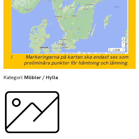
i
Markeringarna på kartan ska endast ses som
preliminära punkter för hämtning och lämning.
Kategori:
Möbler / Hylla