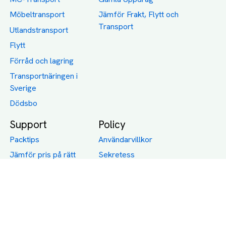
Möbeltransport
Jämför Frakt, Flytt och
Transport
Utlandstransport
Flytt
Förråd och lagring
Transportnäringen i
Sverige
Dödsbo
Support
Policy
Packtips
Användarvillkor
Jämför pris på rätt
Sekretess
sätt
Om Assist
FAQ
Hållbara Transporter
RUT-avdrag för
transporter
Företagsfrakt