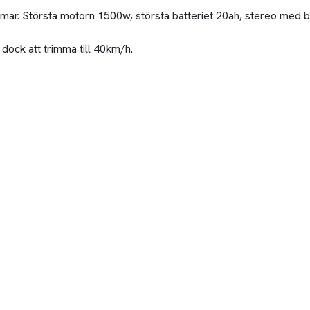
mmar. Största motorn 1500w, största batteriet 20ah, stereo med 
ock att trimma till 40km/h.