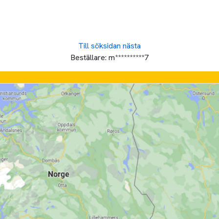
Till söksidan
nästa
Beställare:
m**********7