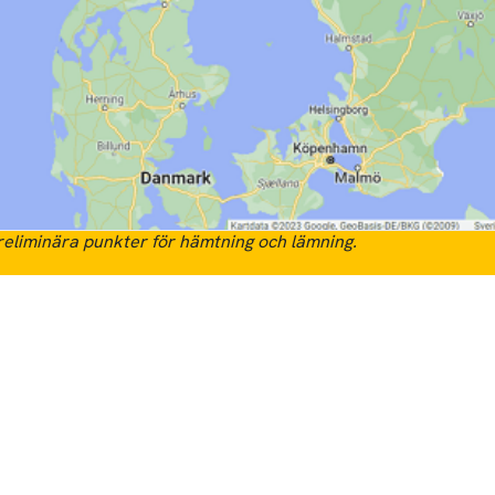
eliminära punkter för hämtning och lämning.