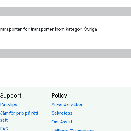
transporter för transporter inom kategori Övriga
Support
Policy
Packtips
Användarvillkor
Jämför pris på rätt
Sekretess
sätt
Om Assist
FAQ
Hållbara Transporter