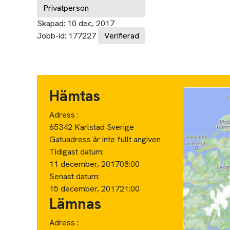
Privatperson
Skapad:
10 dec, 2017
Jobb-id:
177227
Verifierad
Hämtas
Adress :
65342 Karlstad Sverige
Gatuadress är inte fullt angiven
Tidigast datum:
11 december, 2017
08:00
Senast datum:
15 december, 2017
21:00
Lämnas
Adress :