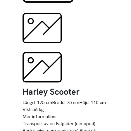
Harley Scooter
Längd:
175 cm
Bredd:
75 cm
Höjd:
110 cm
Vikt:
56 kg
Mer information:
Transport av en Fatglider (elmoped)
Beskrivning som angivits på Blocket: