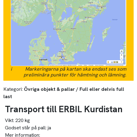
i
Markeringarna på kartan ska endast ses som
preliminära punkter för hämtning och lämning.
Kategori:
Övriga objekt & pallar / Full eller delvis full
last
Transport till ERBIL Kurdistan
Vikt:
220 kg
Godset står på pall:
ja
Mer information: