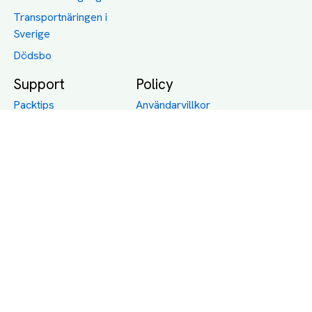
Transportnäringen i
Sverige
Dödsbo
Support
Policy
Packtips
Användarvillkor
Jämför pris på rätt
Sekretess
sätt
Om Assist
FAQ
Hållbara Transporter
RUT-avdrag för
transporter
Företagsfrakt
Partnerintegration
Så funkar det
Boka Transport