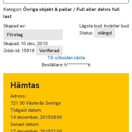
Kategori:
Övriga objekt & pallar / Full eller delvis full
last
Skapad av:
Lägsta bud:
Inväntar bud
Status:
stängd
Företag
Skapad:
10 dec, 2015
Jobb-id:
15818
Verifierad
Till söksidan
nästa
Beställare:
h************6
Hämtas
Adress :
721 30 Västerås Sverige
Tidigast datum:
14 december, 2015
08:00
Senast datum:
17 december, 2015
21:00