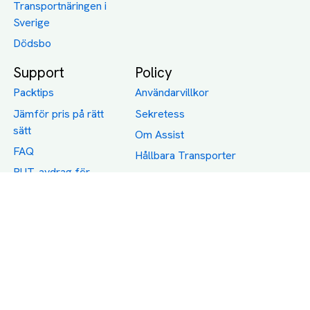
Transportnäringen i
Sverige
Dödsbo
Support
Policy
Packtips
Användarvillkor
Jämför pris på rätt
Sekretess
sätt
Om Assist
FAQ
Hållbara Transporter
RUT-avdrag för
transporter
Företagsfrakt
Partnerintegration
Så funkar det
Boka Transport