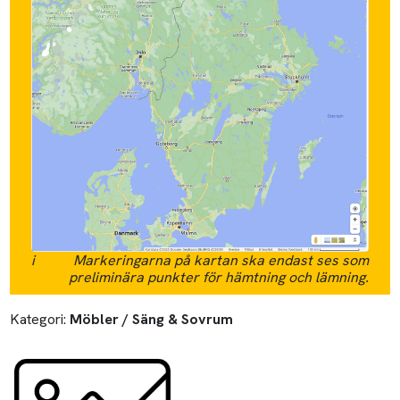
i
Markeringarna på kartan ska endast ses som
preliminära punkter för hämtning och lämning.
Kategori:
Möbler / Säng & Sovrum