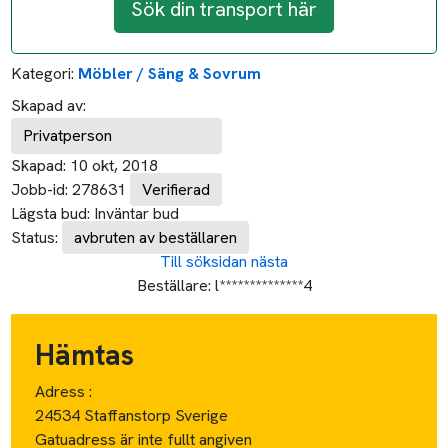
Sök din transport här
Kategori:
Möbler / Säng & Sovrum
Skapad av:
Privatperson
Skapad:
10 okt, 2018
Jobb-id:
278631
Verifierad
Lägsta bud:
Inväntar bud
Status:
avbruten av beställaren
Till söksidan
nästa
Beställare:
l**************4
Hämtas
Adress :
24534 Staffanstorp Sverige
Gatuadress är inte fullt angiven