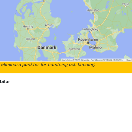
eliminära punkter för hämtning och lämning.
bilar