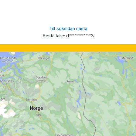
Till söksidan
nästa
Beställare:
d************3