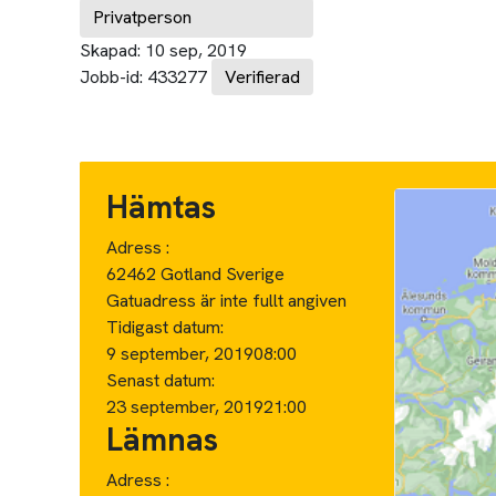
Privatperson
Skapad:
10 sep, 2019
Jobb-id:
433277
Verifierad
Hämtas
Adress :
62462 Gotland Sverige
Gatuadress är inte fullt angiven
Tidigast datum:
9 september, 2019
08:00
Senast datum:
23 september, 2019
21:00
Lämnas
Adress :