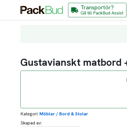
Transportör?
Gå till PackBud Assist
Gustavianskt matbord +
Kategori:
Möbler / Bord & Stolar
Skapad av: