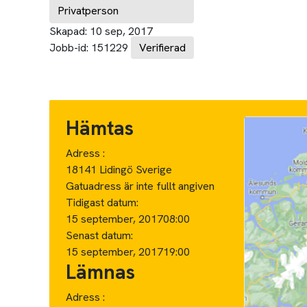
Privatperson
Skapad:
10 sep, 2017
Jobb-id:
151229
Verifierad
Hämtas
Adress :
18141 Lidingö Sverige
Gatuadress är inte fullt angiven
Tidigast datum:
15 september, 2017
08:00
Senast datum:
15 september, 2017
19:00
Lämnas
Adress :