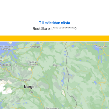
Till söksidan
nästa
Beställare:
l***************0