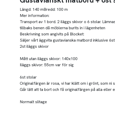
Gustavianskt matbord + 6st 
Längd:
140 m
Bredd:
100 m
Mer information:
Transport av 1 bord. 2 iläggs skivor o 6 stolar. Lämna
tillbaks benen då möblerna burits in i lägenheten
Beskrivning som angivits på Blocket:
Säljer vårt äggvita gustavianska matbord inklusive 6st 
2st iläggs skivor
Mått utan iläggs skivor: 140x100
Iläggs skivor: 55cm var för sig
6st stolar
Originalfärgen är rosa, vi har klätt om i grönt, som ni 
Går lätt att ta bort och få originalfärgen på alla eller e
Normalt slitage