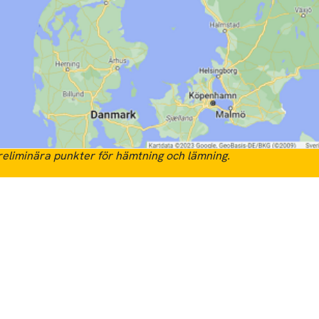
eliminära punkter för hämtning och lämning.