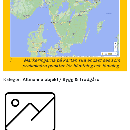
i
Markeringarna på kartan ska endast ses som
preliminära punkter för hämtning och lämning.
Kategori:
Allmänna objekt / Bygg & Trädgård