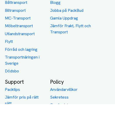
Båttransport
Blogg
Biltransport
Jobba på PackBud
MC-Transport
Gamla Uppdrag
Möbeltransport
Jämför Frakt, Flytt och
Transport
Utlandstransport
Flytt
Förråd och lagring
Transportnäringen i
Sverige
Dödsbo
Support
Policy
Packtips
Användarvillkor
Jämför pris på rätt
Sekretess
sätt
Om Assist
FAQ
Hållbara Transporter