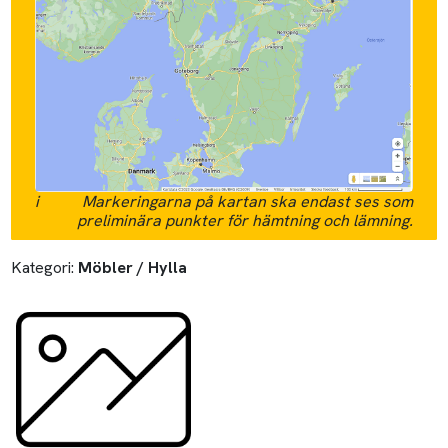
i
Markeringarna på kartan ska endast ses som
preliminära punkter för hämtning och lämning.
Kategori:
Möbler / Hylla