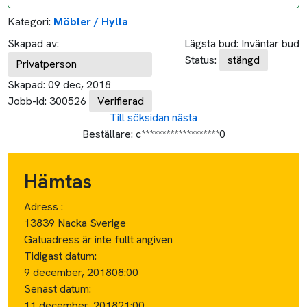
Kategori:
Möbler / Hylla
Skapad av:
Lägsta bud:
Inväntar bud
Status:
stängd
Privatperson
Skapad:
09 dec, 2018
Jobb-id:
300526
Verifierad
Till söksidan
nästa
Beställare:
c*******************0
Hämtas
Adress :
13839 Nacka Sverige
Gatuadress är inte fullt angiven
Tidigast datum:
9 december, 2018
08:00
Senast datum:
11 december, 2018
21:00