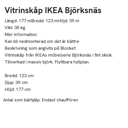
Vitrinskåp IKEA Björksnäs
Längd:
177 m
Bredd:
123 m
Höjd:
39 m
Vikt:
35 kg
Mer information:
Kan bli nedmonterad om det är bättre
Beskrivning som angivits på Blocket:
Vitrinskåp från IKEAs möbelserie Björksnäs i fint skick.
Tillverkad i massiv björk. Flyttbara hyllplan.
Bredd: 123 cm
Djup: 39 cm
Höjd: 177 cm
Antal som bärhjälp:
Endast chauffören