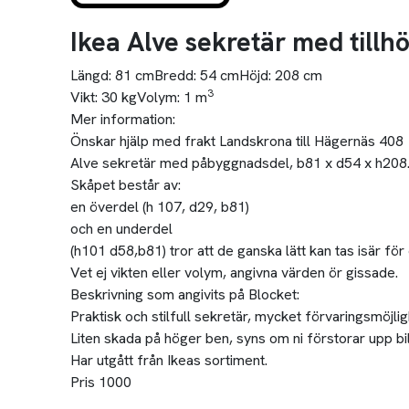
Ikea Alve sekretär med tillh
Längd:
81 cm
Bredd:
54 cm
Höjd:
208 cm
3
Vikt:
30 kg
Volym:
1 m
Mer information:
Önskar hjälp med frakt Landskrona till Hägernäs 408
Alve sekretär med påbyggnadsdel, b81 x d54 x h208
Skåpet består av:
en överdel (h 107, d29, b81)
och en underdel
(h101 d58,b81) tror att de ganska lätt kan tas isär för 
Vet ej vikten eller volym, angivna värden ör gissade.
Beskrivning som angivits på Blocket:
Praktisk och stilfull sekretär, mycket förvaringsmöjlig
Liten skada på höger ben, syns om ni förstorar upp bi
Har utgått från Ikeas sortiment.
Pris 1000