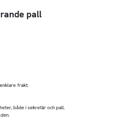
örande pall
.
enklare frakt.
heter, både i sekretär och pall.
lden.