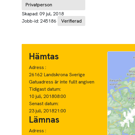
Privatperson
Skapad:
09 jul, 2018
Jobb-id:
245186
Verifierad
Hämtas
Adress :
26162 Landskrona Sverige
Gatuadress är inte fullt angiven
Tidigast datum:
10 juli, 2018
08:00
Senast datum:
23 juli, 2018
21:00
Lämnas
Adress :