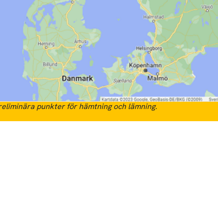
eliminära punkter för hämtning och lämning.