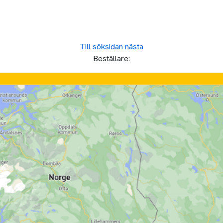
Till söksidan
nästa
Beställare: