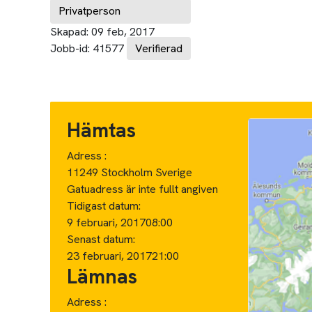
Privatperson
Skapad:
09 feb, 2017
Jobb-id:
41577
Verifierad
Hämtas
Adress :
11249 Stockholm Sverige
Gatuadress är inte fullt angiven
Tidigast datum:
9 februari, 2017
08:00
Senast datum:
23 februari, 2017
21:00
Lämnas
Adress :