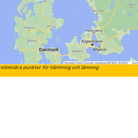
eliminära punkter för hämtning och lämning.