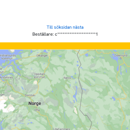
Till söksidan
nästa
Beställare:
c**********************1