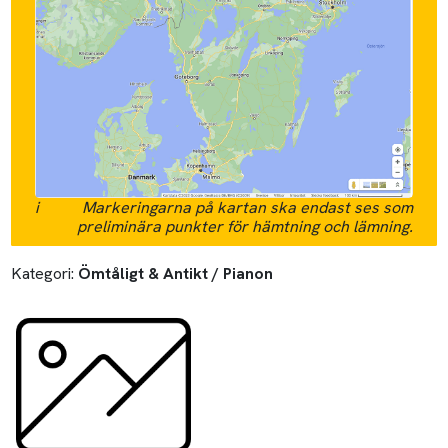
i
Markeringarna på kartan ska endast ses som
preliminära punkter för hämtning och lämning.
Kategori:
Ömtåligt & Antikt / Pianon