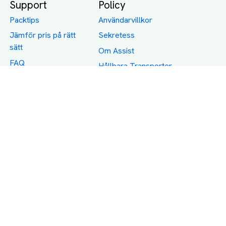
Support
Policy
Packtips
Användarvillkor
Jämför pris på rätt
Sekretess
sätt
Om Assist
FAQ
Hållbara Transporter
RUT-avdrag för
transporter
Företagsfrakt
Partnerintegration
Så funkar det
Boka Transport
Category icons created by Freepik - Flaticon