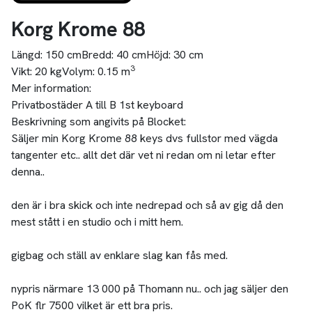
Korg Krome 88
Längd:
150 cm
Bredd:
40 cm
Höjd:
30 cm
3
Vikt:
20 kg
Volym:
0.15 m
Mer information:
Privatbostäder A till B 1st keyboard
Beskrivning som angivits på Blocket:
Säljer min Korg Krome 88 keys dvs fullstor med vägda
tangenter etc.. allt det där vet ni redan om ni letar efter
denna..
den är i bra skick och inte nedrepad och så av gig då den
mest stått i en studio och i mitt hem.
gigbag och ställ av enklare slag kan fås med.
nypris närmare 13 000 på Thomann nu.. och jag säljer den
PoK flr 7500 vilket är ett bra pris.