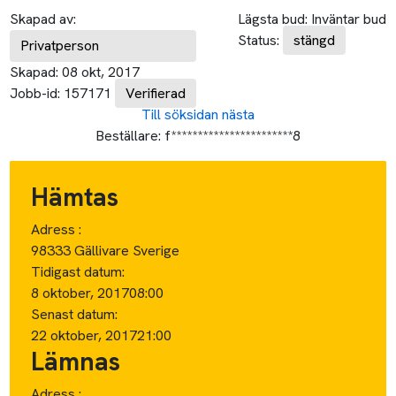
Skapad av:
Lägsta bud:
Inväntar bud
Status:
stängd
Privatperson
Skapad:
08 okt, 2017
Jobb-id:
157171
Verifierad
Till söksidan
nästa
Beställare:
f***********************8
Hämtas
Adress :
98333 Gällivare Sverige
Tidigast datum:
8 oktober, 2017
08:00
Senast datum:
22 oktober, 2017
21:00
Lämnas
Adress :