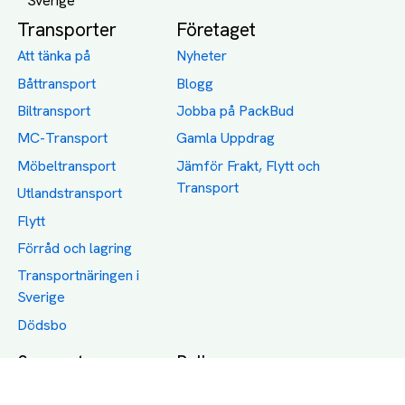
Transporter
Företaget
Att tänka på
Nyheter
Båttransport
Blogg
Biltransport
Jobba på PackBud
MC-Transport
Gamla Uppdrag
Möbeltransport
Jämför Frakt, Flytt och
Transport
Utlandstransport
Flytt
Förråd och lagring
Transportnäringen i
Sverige
Dödsbo
Support
Policy
Packtips
Användarvillkor