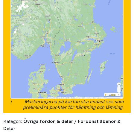
i
Markeringarna på kartan ska endast ses som
preliminära punkter för hämtning och lämning.
Kategori:
Övriga fordon & delar / Fordonstillbehör &
Delar