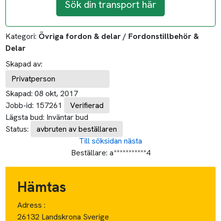
Sök din transport här
Kategori:
Övriga fordon & delar / Fordonstillbehör &
Delar
Skapad av:
Privatperson
Skapad:
08 okt, 2017
Jobb-id:
157261
Verifierad
Lägsta bud:
Inväntar bud
Status:
avbruten av beställaren
Till söksidan
nästa
Beställare:
a***********4
Hämtas
Adress :
26132 Landskrona Sverige