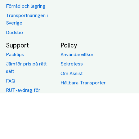
Förråd och lagring
Transportnäringen i
Sverige
Dödsbo
Support
Policy
Packtips
Användarvillkor
Jämför pris på rätt
Sekretess
sätt
Om Assist
FAQ
Hållbara Transporter
RUT-avdrag för
transporter
Företagsfrakt
Partnerintegration
Så funkar det
Boka Transport