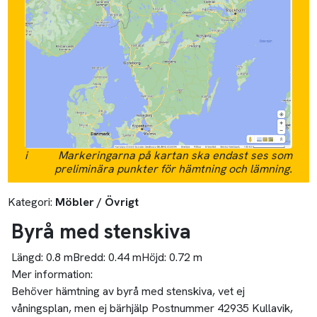
i
Markeringarna på kartan ska endast ses som
preliminära punkter för hämtning och lämning.
Kategori:
Möbler / Övrigt
Byrå med stenskiva
Längd:
0.8 m
Bredd:
0.44 m
Höjd:
0.72 m
Mer information:
Behöver hämtning av byrå med stenskiva, vet ej
våningsplan, men ej bärhjälp Postnummer 42935 Kullavik,