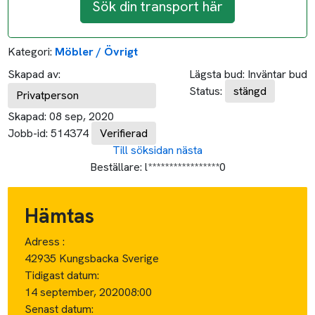
Sök din transport här
Kategori:
Möbler / Övrigt
Skapad av:
Lägsta bud:
Inväntar bud
Status:
stängd
Privatperson
Skapad:
08 sep, 2020
Jobb-id:
514374
Verifierad
Till söksidan
nästa
Beställare:
l*****************0
Hämtas
Adress :
42935 Kungsbacka Sverige
Tidigast datum:
14 september, 2020
08:00
Senast datum: