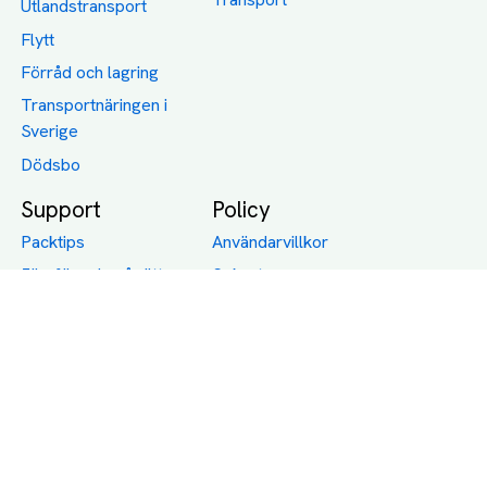
Utlandstransport
Flytt
Förråd och lagring
Transportnäringen i
Sverige
Dödsbo
Support
Policy
Packtips
Användarvillkor
Jämför pris på rätt
Sekretess
sätt
Om Assist
FAQ
Hållbara Transporter
RUT-avdrag för
transporter
Företagsfrakt
Partnerintegration