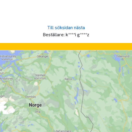
Till söksidan
nästa
Beställare:
k****i g****z