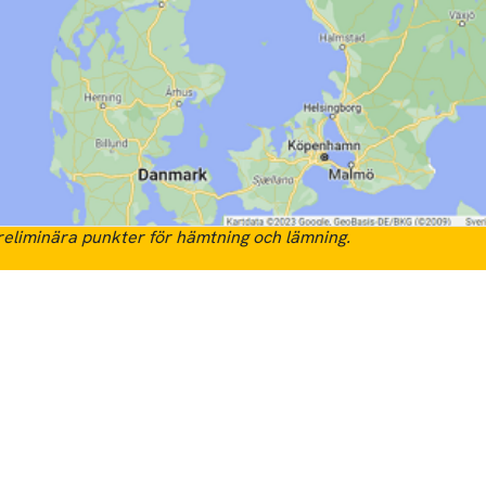
eliminära punkter för hämtning och lämning.