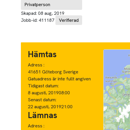
Privatperson
Skapad:
08 aug, 2019
Jobb-id:
411187
Verifierad
Hämtas
Adress :
41651 Göteborg Sverige
Gatuadress är inte fullt angiven
Tidigast datum:
8 augusti, 2019
08:00
Senast datum:
22 augusti, 2019
21:00
Lämnas
Adress :