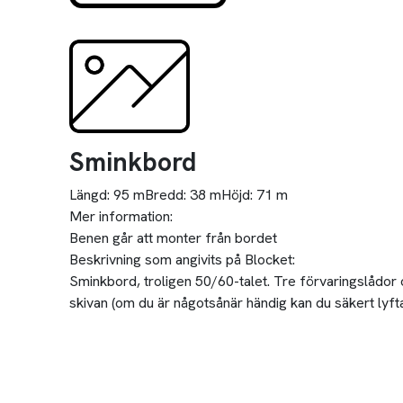
Sminkbord
Längd:
95 m
Bredd:
38 m
Höjd:
71 m
Mer information:
Benen går att monter från bordet
Beskrivning som angivits på Blocket:
Sminkbord, troligen 50/60-talet. Tre förvaringslådor 
skivan (om du är någotsånär händig kan du säkert lyf