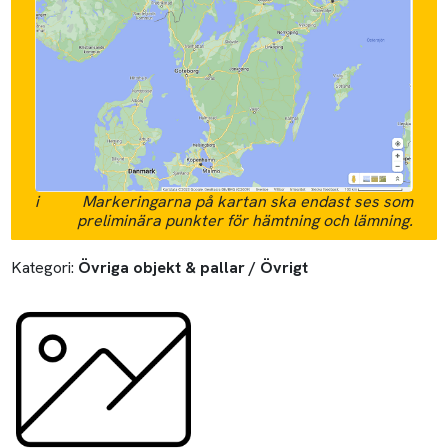
i
Markeringarna på kartan ska endast ses som
preliminära punkter för hämtning och lämning.
Kategori:
Övriga objekt & pallar / Övrigt