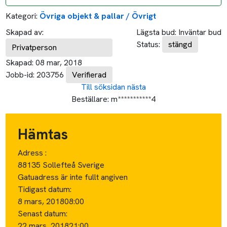
Kategori:
Övriga objekt & pallar / Övrigt
Skapad av:
Lägsta bud:
Inväntar bud
Status:
stängd
Privatperson
Skapad:
08 mar, 2018
Jobb-id:
203756
Verifierad
Till söksidan
nästa
Beställare:
m***********4
Hämtas
Adress :
88135 Sollefteå Sverige
Gatuadress är inte fullt angiven
Tidigast datum:
8 mars, 2018
08:00
Senast datum:
22 mars, 2018
21:00