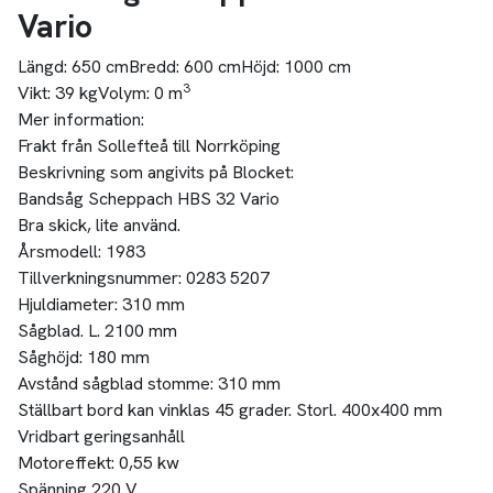
Vario
Längd:
650 cm
Bredd:
600 cm
Höjd:
1000 cm
3
Vikt:
39 kg
Volym:
0 m
Mer information:
Frakt från Sollefteå till Norrköping
Beskrivning som angivits på Blocket:
Bandsåg Scheppach HBS 32 Vario
Bra skick, lite använd.
Årsmodell: 1983
Tillverkningsnummer: 0283 5207
Hjuldiameter: 310 mm
Sågblad. L. 2100 mm
Såghöjd: 180 mm
Avstånd sågblad stomme: 310 mm
Ställbart bord kan vinklas 45 grader. Storl. 400x400 mm
Vridbart geringsanhåll
Motoreffekt: 0,55 kw
Spänning 220 V