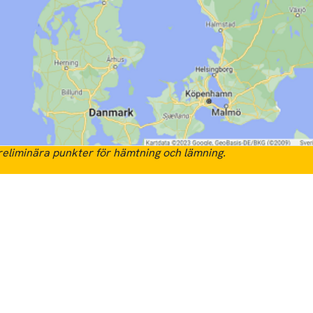
eliminära punkter för hämtning och lämning.