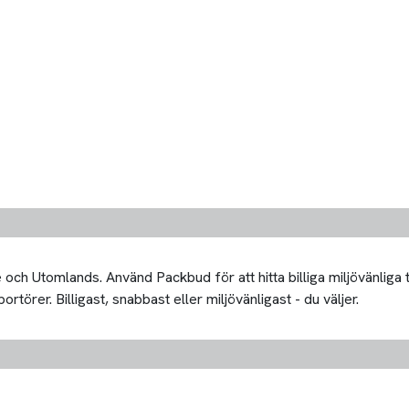
och Utomlands. Använd Packbud för att hitta billiga miljövänliga
rtörer. Billigast, snabbast eller miljövänligast - du väljer.