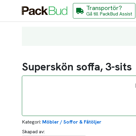
Transportör?
Gå till PackBud Assist
Superskön soffa, 3-sits
Kategori:
Möbler / Soffor & Fåtöljer
Skapad av: