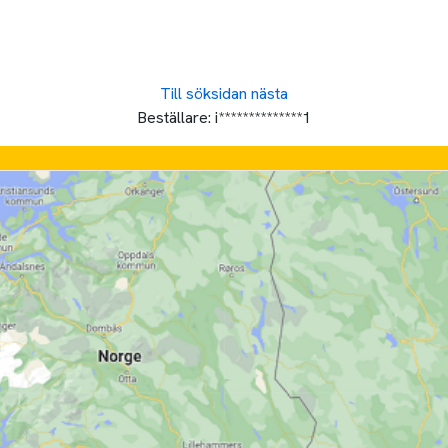
Till söksidan
nästa
Beställare:
i**************1