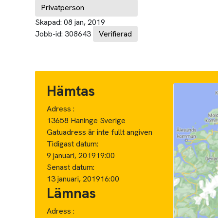
Privatperson
Skapad:
08 jan, 2019
Jobb-id:
308643
Verifierad
Hämtas
Adress :
13658 Haninge Sverige
Gatuadress är inte fullt angiven
Tidigast datum:
9 januari, 2019
19:00
Senast datum:
13 januari, 2019
16:00
Lämnas
Adress :