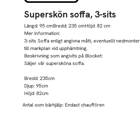
Superskön soffa, 3-sits
Längd:
95 cm
Bredd:
235 cm
Höjd:
82 cm
Mer information:
3-sits Soffa enligt angivna mått, eventuellt nedmonter
till markplan vid upphämtning.
Beskrivning som angivits på Blocket:
Säljer vår supersköna soffa.
Bredd: 235cm
Djup: 95cm
Höjd: 82cm
Antal som bärhjälp:
Endast chauffören