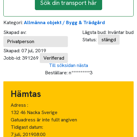
Sök din transport här
Kategori:
Allmänna objekt / Bygg & Trädgård
Skapad av:
Lägsta bud:
Inväntar bud
Status:
stängd
Privatperson
Skapad:
07 jul, 2019
Jobb-id:
391269
Verifierad
Till söksidan
nästa
Beställare:
n**********3
Hämtas
Adress :
132 46 Nacka Sverige
Gatuadress är inte fullt angiven
Tidigast datum:
7 juli, 2019
08:00