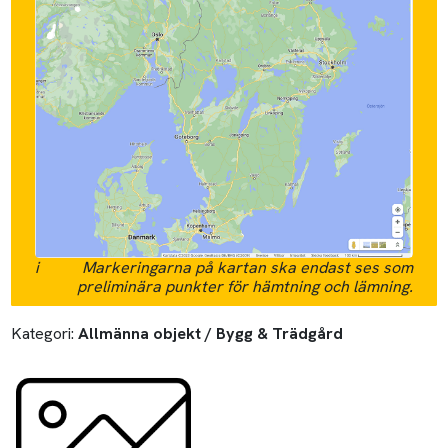
i
Markeringarna på kartan ska endast ses som
preliminära punkter för hämtning och lämning.
Kategori:
Allmänna objekt / Bygg & Trädgård