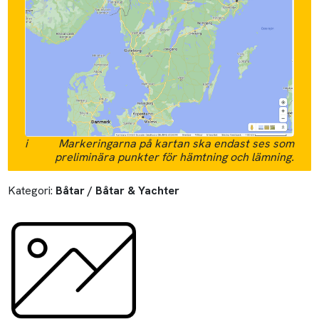
i
Markeringarna på kartan ska endast ses som
preliminära punkter för hämtning och lämning.
Kategori:
Båtar / Båtar & Yachter