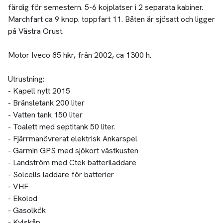
färdig för semestern. 5-6 kojplatser i 2 separata kabiner.
Marchfart ca 9 knop. toppfart 11. Båten är sjösatt och ligger
på Västra Orust.
Motor Iveco 85 hkr, från 2002, ca 1300 h.
Utrustning:
- Kapell nytt 2015
- Bränsletank 200 liter
- Vatten tank 150 liter
- Toalett med septitank 50 liter.
- Fjärrmanövrerat elektrisk Ankarspel
- Garmin GPS med sjökort västkusten
- Landström med Ctek batteriladdare
- Solcells laddare för batterier
- VHF
- Ekolod
- Gasolkök
- Kylskåp