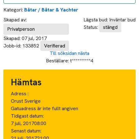
Kategori:
Båtar / Båtar & Yachter
Skapad av:
Lägsta bud:
Inväntar bud
Status:
stängd
Privatperson
Skapad:
07 jul, 2017
Jobb-id:
133852
Verifierad
Till söksidan
nästa
Beställare:
t**********4
Hämtas
Adress :
Orust Sverige
Gatuadress är inte fullt angiven
Tidigast datum:
7 juli, 2017
08:00
Senast datum:
21 juli, 2017
21:00