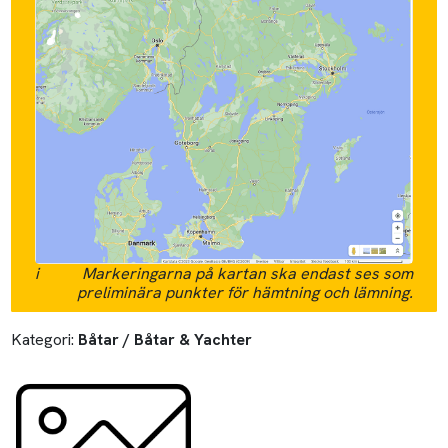
i
Markeringarna på kartan ska endast ses som
preliminära punkter för hämtning och lämning.
Kategori:
Båtar / Båtar & Yachter