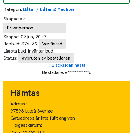
Kategori:
Båtar / Båtar & Yachter
Skapad av:
Privatperson
Skapad:
07 jun, 2019
Jobb-id:
376189
Verifierad
Lägsta bud:
Inväntar bud
Status:
avbruten av beställaren
Till söksidan
nästa
Beställare:
e************6
Hämtas
Adress :
97593 Luleå Sverige
Gatuadress är inte fullt angiven
Tidigast datum:
7 juni, 2019
08:00