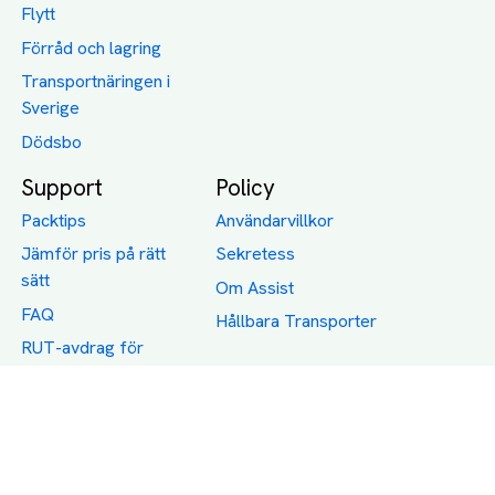
Flytt
Förråd och lagring
Transportnäringen i
Sverige
Dödsbo
Support
Policy
Packtips
Användarvillkor
Jämför pris på rätt
Sekretess
sätt
Om Assist
FAQ
Hållbara Transporter
RUT-avdrag för
transporter
Företagsfrakt
Partnerintegration
Så funkar det