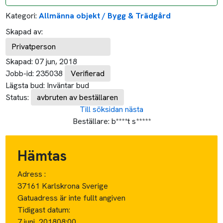
Kategori:
Allmänna objekt / Bygg & Trädgård
Skapad av:
Privatperson
Skapad:
07 jun, 2018
Jobb-id:
235038
Verifierad
Lägsta bud:
Inväntar bud
Status:
avbruten av beställaren
Till söksidan
nästa
Beställare:
b****t s*****
Hämtas
Adress :
37161 Karlskrona Sverige
Gatuadress är inte fullt angiven
Tidigast datum:
7 juni, 2018
08:00