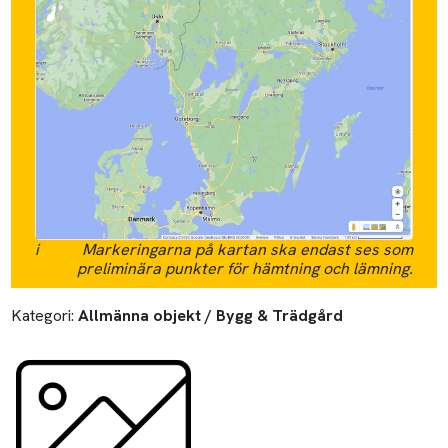
i
Markeringarna på kartan ska endast ses som
preliminära punkter för hämtning och lämning.
Kategori:
Allmänna objekt / Bygg & Trädgård