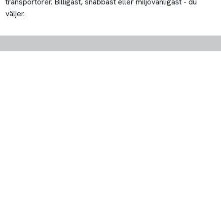
transportörer. Billigast, snabbast eller miljövänligast - du
väljer.