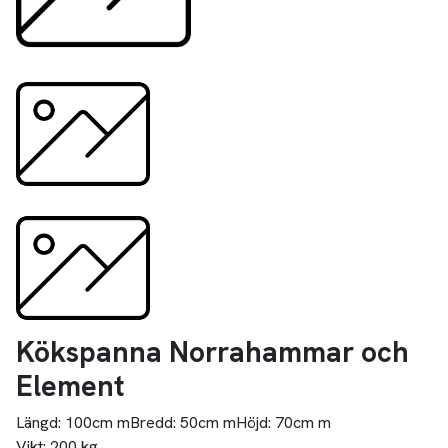
Kökspanna Norrahammar och
Element
Längd:
100cm m
Bredd:
50cm m
Höjd:
70cm m
Vikt:
200 kg