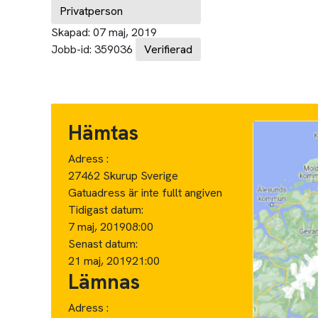
Privatperson
Skapad:
07 maj, 2019
Jobb-id:
359036
Verifierad
Hämtas
Adress :
27462 Skurup Sverige
Gatuadress är inte fullt angiven
Tidigast datum:
7 maj, 2019
08:00
Senast datum:
21 maj, 2019
21:00
Lämnas
Adress :