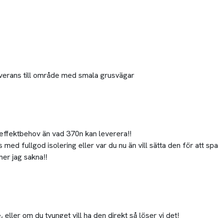
 leverans till område med smala grusvägar
e effektbehov än vad 370n kan leverera!!
med fullgod isolering eller var du nu än vill sätta den för att spa
mer jag sakna!!
eller om du tvunget vill ha den direkt så löser vi det!