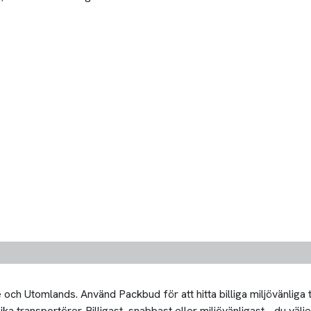
och Utomlands. Använd Packbud för att hitta billiga miljövänliga
 transportörer. Billigast, snabbast eller miljövänligast - du välje