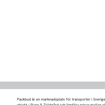
Packbud är en marknadsplats för transporter i Sverige 
objekt / Bygg & Trädgård och jämföra priser mellan olika