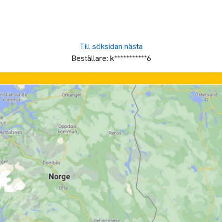
Till söksidan
nästa
Beställare:
k***********6