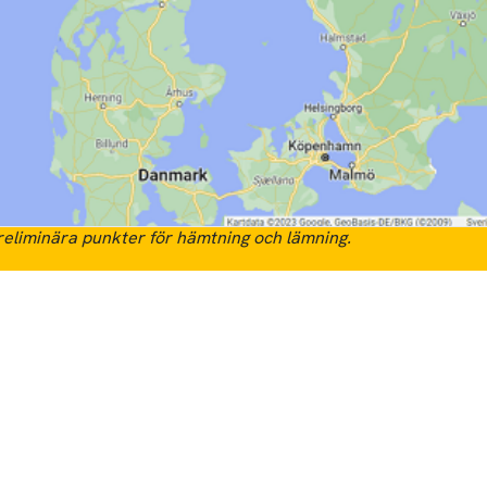
eliminära punkter för hämtning och lämning.