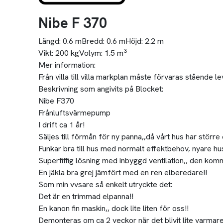
Nibe F 370
Längd:
0.6 m
Bredd:
0.6 m
Höjd:
2.2 m
3
Vikt:
200 kg
Volym:
1.5 m
Mer information:
Från villa till villa markplan måste förvaras stående
Beskrivning som angivits på Blocket:
Nibe F370
Frånluftsvärmepump
I drift ca 1 år!
Säljes till förmån för ny panna,,då vårt hus har störr
Funkar bra till hus med normalt effektbehov, nyare hus 
Superfiffig lösning med inbyggd ventilation,, den kom
En jäkla bra grej jämfört med en ren elberedare!!
Som min vvsare så enkelt utryckte det:
Det är en trimmad elpanna!!
En kanon fin maskin,, dock lite liten för oss!!
Demonteras om ca 2 veckor när det blivit lite varmare, 