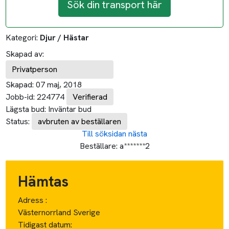
Sök din transport här
Kategori:
Djur / Hästar
Skapad av:
Privatperson
Skapad:
07 maj, 2018
Jobb-id:
224774
Verifierad
Lägsta bud:
Inväntar bud
Status:
avbruten av beställaren
Till söksidan
nästa
Beställare:
a*******2
Hämtas
Adress :
Västernorrland Sverige
Tidigast datum: