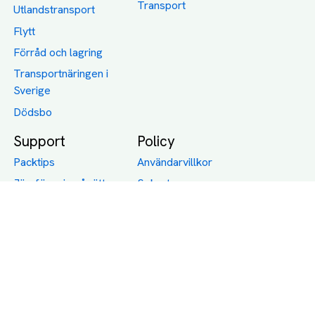
Transport
Utlandstransport
Flytt
Förråd och lagring
Transportnäringen i
Sverige
Dödsbo
Support
Policy
Packtips
Användarvillkor
Jämför pris på rätt
Sekretess
sätt
Om Assist
FAQ
Hållbara Transporter
RUT-avdrag för
transporter
Företagsfrakt
Partnerintegration