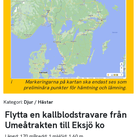
i
Markeringarna på kartan ska endast ses som
preliminära punkter för hämtning och lämning.
Kategori:
Djur / Hästar
Flytta en kallblodstravare från
Umeåtrakten till Eksjö ko
Längd:
170 m
Bredd:
1 m
Höjd:
1,60 m