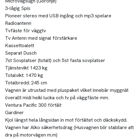
Microvågsugn (Goronje)
3-lågig Spis
Pioneer stereo med USB ingång och mp3 spelare
Radioantenn
Tvfäste för väggtv
Tv Antenn med signal förstärkare
Kassettoalett
Separat Dusch
7st Sovplatser (totalt) och 5st fasta sovplatser
Tjänstevikt 1423 kg
Totalvikt: 1470 kg
Totalbredd: 245 cm
Vagnen är utrustad med pluspaket vilket innebär myggnät
överallt midi heiki lucka och tv på väggfäste mm.
Ventura Pacific 300 förtält
Gardiner
Kjol längst hela långsidan in mot förtältet och däckskydd.
Vagnen har Alko säkerhetsdrag (Husvagnen blir stabilare att
dra på motorvägen m.m)