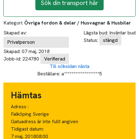
Sök din transport här
Kategori:
Övriga fordon & delar / Husvagnar & Husbilar
Skapad av:
Lägsta bud:
Inväntar bud
Status:
stängd
Privatperson
Skapad:
07 maj, 2018
Jobb-id:
224780
Verifierad
Till söksidan
nästa
Beställare:
a*******************5
Hämtas
Adress :
Falköping Sverige
Gatuadress är inte fullt angiven
Tidigast datum:
7 maj, 2018
08:00