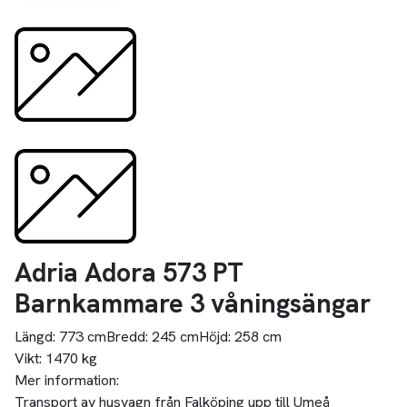
Adria Adora 573 PT
Barnkammare 3 våningsängar
Längd:
773 cm
Bredd:
245 cm
Höjd:
258 cm
Vikt:
1470 kg
Mer information:
Transport av husvagn från Falköping upp till Umeå