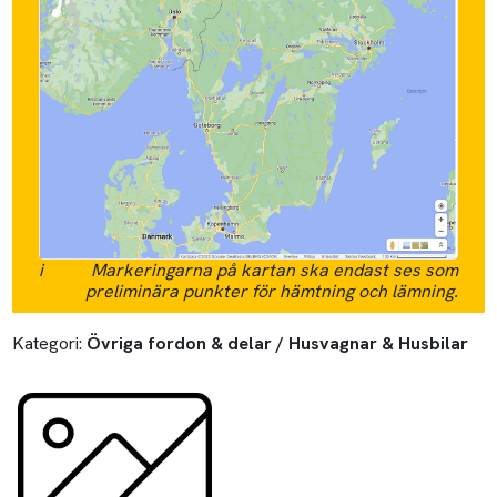
i
Markeringarna på kartan ska endast ses som
preliminära punkter för hämtning och lämning.
Kategori:
Övriga fordon & delar / Husvagnar & Husbilar