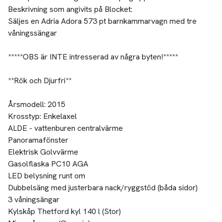
Beskrivning som angivits på Blocket:
Säljes en Adria Adora 573 pt barnkammarvagn med tre
våningssängar
*****OBS är INTE intresserad av några byten!*****
**Rök och Djurfri**
Årsmodell: 2015
Krosstyp: Enkelaxel
ALDE - vattenburen centralvärme
Panoramafönster
Elektrisk Golvvärme
Gasolflaska PC10 AGA
LED belysning runt om
Dubbelsäng med justerbara nack/ryggstöd (båda sidor)
3 våningsängar
Kylskåp Thetford kyl 140 l (Stor)