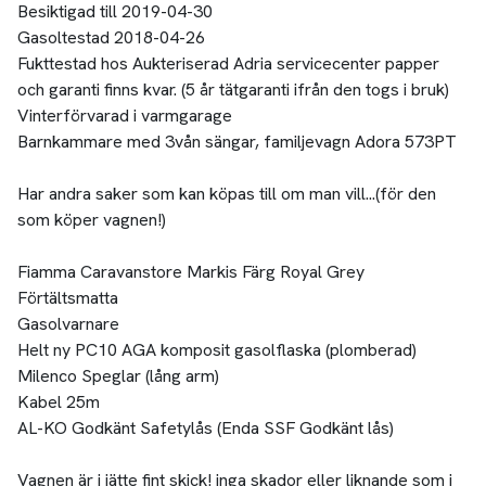
Besiktigad till 2019-04-30
Gasoltestad 2018-04-26
Fukttestad hos Aukteriserad Adria servicecenter papper
och garanti finns kvar. (5 år tätgaranti ifrån den togs i bruk)
Vinterförvarad i varmgarage
Barnkammare med 3vån sängar, familjevagn Adora 573PT
Har andra saker som kan köpas till om man vill...(för den
som köper vagnen!)
Fiamma Caravanstore Markis Färg Royal Grey
Förtältsmatta
Gasolvarnare
Helt ny PC10 AGA komposit gasolflaska (plomberad)
Milenco Speglar (lång arm)
Kabel 25m
AL-KO Godkänt Safetylås (Enda SSF Godkänt lås)
Vagnen är i jätte fint skick! inga skador eller liknande som i