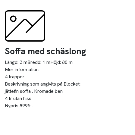
Soffa med schäslong
Längd:
3 m
Bredd:
1 m
Höjd:
80 m
Mer information:
4 trappor
Beskrivning som angivits på Blocket:
jättefin soffa . Kromade ben
4 tr utan hiss
Nypris 8995:-