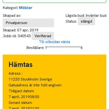
Kategori:
Möbler
Skapad av:
Lägsta bud:
Inväntar bud
Status:
stängd
Privatperson
Skapad:
07 apr, 2019
Jobb-id:
340543
Verifierad
Till söksidan
nästa
Beställare:
f***********************6
Hämtas
Adress :
11233 Stockholm Sverige
Gatuadress är inte fullt angiven
Tidigast datum:
7 april, 2019
08:00
Senast datum:
7 april, 2019
21:00