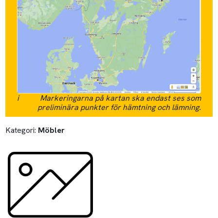
i
Markeringarna på kartan ska endast ses som
preliminära punkter för hämtning och lämning.
Kategori:
Möbler