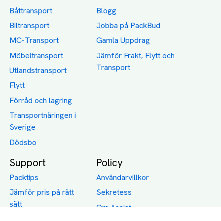
Båttransport
Blogg
Biltransport
Jobba på PackBud
MC-Transport
Gamla Uppdrag
Möbeltransport
Jämför Frakt, Flytt och
Transport
Utlandstransport
Flytt
Förråd och lagring
Transportnäringen i
Sverige
Dödsbo
Support
Policy
Packtips
Användarvillkor
Jämför pris på rätt
Sekretess
sätt
Om Assist
FAQ