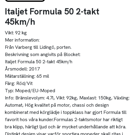
Italjet Formula 50 2-takt
45km/h
Vikt:
92 kg
Mer information:
Från Varberg till Lidingö, porten.
Beskrivning som angivits på Blocket:
Italjet Formula 50 2-takt 45km/h
Årsmodell: 2017
Mätarställning: 65 mil
Färg: Röd/Vit
Typ: Moped/EU-Moped
Info: Bränslevolym: 4.7l, Vikt: 92kg, Maxlast: 150kg, Växling:
Automat, Hög kvalitet på motor, chassi och design
kombinerat med körglädje i toppklass har gjort Formula till
favorit hos våra kunder.Formulas 2-taktsmotor har riktigt
bra klipp, härligt ljud och är mycket underhållande att köra.
Distinkt design visar varför sportiga mopeder skall ritas i