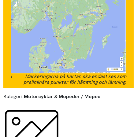
i
Markeringarna på kartan ska endast ses som
preliminära punkter för hämtning och lämning.
Kategori:
Motorcyklar & Mopeder / Moped