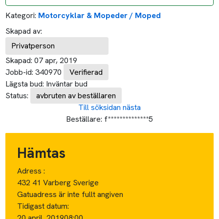
Kategori:
Motorcyklar & Mopeder / Moped
Skapad av:
Privatperson
Skapad:
07 apr, 2019
Jobb-id:
340970
Verifierad
Lägsta bud:
Inväntar bud
Status:
avbruten av beställaren
Till söksidan
nästa
Beställare:
f**************5
Hämtas
Adress :
432 41 Varberg Sverige
Gatuadress är inte fullt angiven
Tidigast datum:
20 april, 2019
08:00