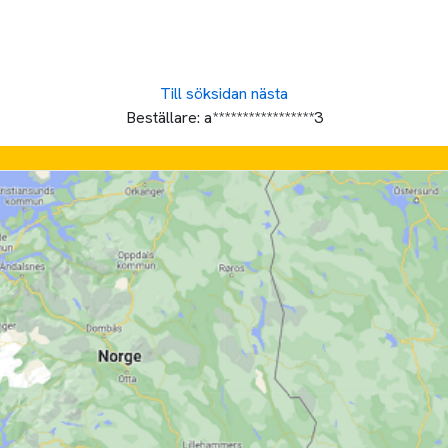
Till söksidan
nästa
Beställare:
a*****************3