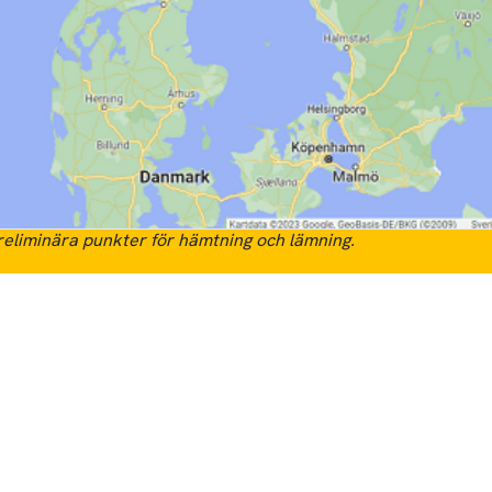
eliminära punkter för hämtning och lämning.