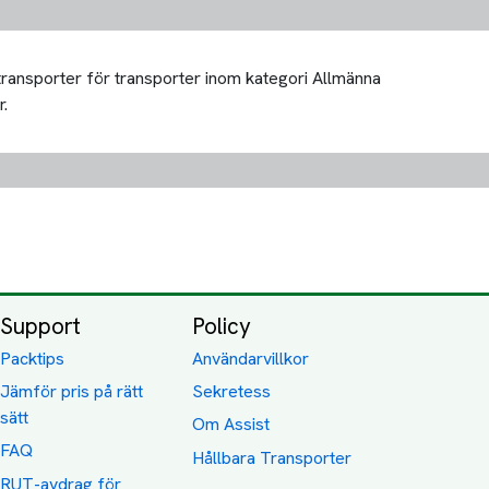
 transporter för transporter inom kategori Allmänna
r.
Support
Policy
Packtips
Användarvillkor
Jämför pris på rätt
Sekretess
sätt
Om Assist
FAQ
Hållbara Transporter
RUT-avdrag för