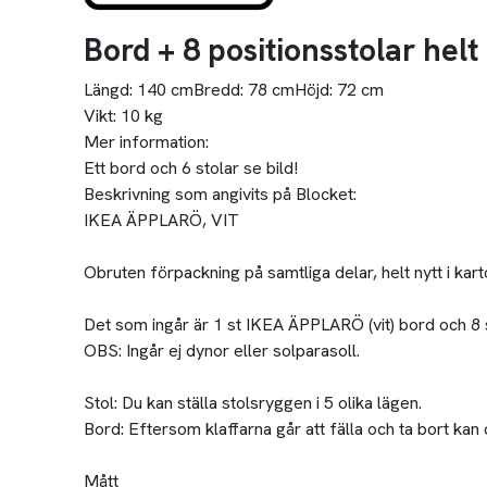
Bord + 8 positionsstolar helt
Längd:
140 cm
Bredd:
78 cm
Höjd:
72 cm
Vikt:
10 kg
Mer information:
Ett bord och 6 stolar se bild!
Beskrivning som angivits på Blocket:
IKEA ÄPPLARÖ, VIT
Obruten förpackning på samtliga delar, helt nytt i ka
Det som ingår är 1 st IKEA ÄPPLARÖ (vit) bord och 8 s
OBS: Ingår ej dynor eller solparasoll.
Stol: Du kan ställa stolsryggen i 5 olika lägen.
Bord: Eftersom klaffarna går att fälla och ta bort kan 
Mått