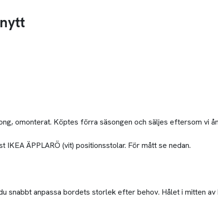
 nytt
rtong, omonterat. Köptes förra säsongen och säljes eftersom vi ån
t IKEA ÄPPLARÖ (vit) positionsstolar. För mått se nedan.
du snabbt anpassa bordets storlek efter behov. Hålet i mitten av b