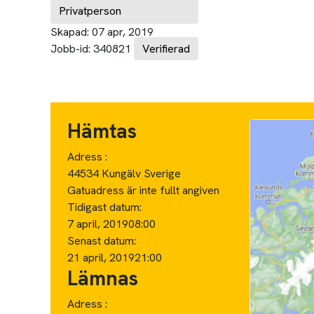
Privatperson
Skapad:
07 apr, 2019
Jobb-id:
340821
Verifierad
Hämtas
Adress :
44534 Kungälv Sverige
Gatuadress är inte fullt angiven
Tidigast datum:
7 april, 2019
08:00
Senast datum:
21 april, 2019
21:00
Lämnas
Adress :