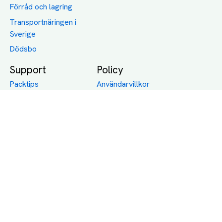
Förråd och lagring
Transportnäringen i
Sverige
Dödsbo
Support
Policy
Packtips
Användarvillkor
Jämför pris på rätt
Sekretess
sätt
Om Assist
FAQ
Hållbara Transporter
RUT-avdrag för
transporter
Företagsfrakt
Partnerintegration
Så funkar det
Boka Transport