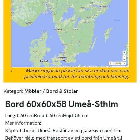
i
Markeringarna på kartan ska endast ses som
preliminära punkter för hämtning och lämning.
Kategori:
Möbler / Bord & Stolar
Bord 60x60x58 Umeå-Sthlm
Längd:
60 cm
Bredd:
60 cm
Höjd:
58 cm
Mer information:
Köpt ett bord i Umeå. Består av en glasskiva samt trä.
Behöver hjälp med transport av ett bord från Umeå till