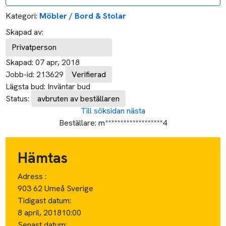
Kategori:
Möbler / Bord & Stolar
Skapad av:
Privatperson
Skapad:
07 apr, 2018
Jobb-id:
213629
Verifierad
Lägsta bud:
Inväntar bud
Status:
avbruten av beställaren
Till söksidan
nästa
Beställare:
m*******************4
Hämtas
Adress :
903 62 Umeå Sverige
Tidigast datum:
8 april, 2018
10:00
Senast datum: