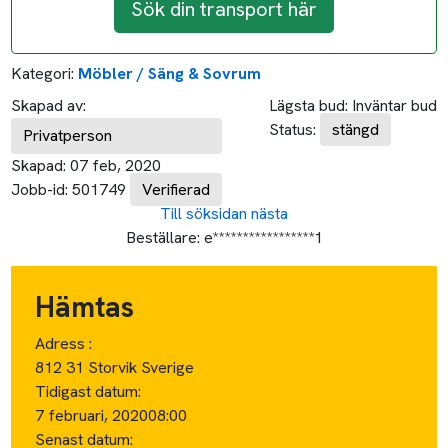
Sök din transport här
Kategori:
Möbler / Säng & Sovrum
Skapad av:
Lägsta bud:
Inväntar bud
Status:
stängd
Privatperson
Skapad:
07 feb, 2020
Jobb-id:
501749
Verifierad
Till söksidan
nästa
Beställare:
e*****************1
Hämtas
Adress :
812 31 Storvik Sverige
Tidigast datum:
7 februari, 2020
08:00
Senast datum: