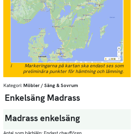
i
Markeringarna på kartan ska endast ses som
preliminära punkter för hämtning och lämning.
Kategori:
Möbler / Säng & Sovrum
Enkelsäng Madrass
Madrass enkelsäng
Antal som bärhjälp:
Endast chauffören