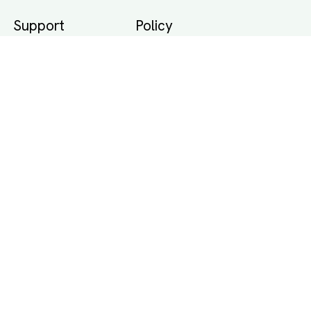
Support
Policy
Packtips
Användarvillkor
Jämför pris på rätt
Sekretess
sätt
Om Assist
FAQ
Hållbara Transporter
RUT-avdrag för
transporter
Företagsfrakt
Partnerintegration
Så funkar det
Boka Transport