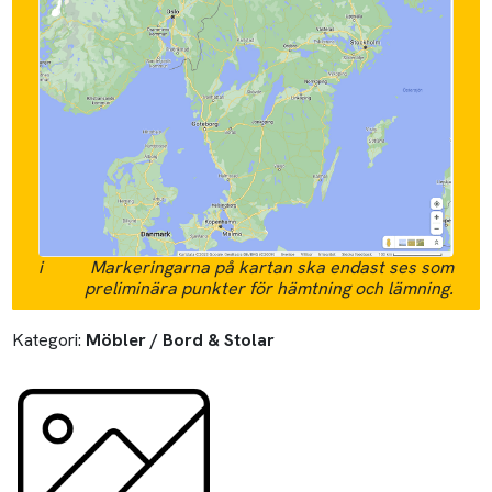
i
Markeringarna på kartan ska endast ses som
preliminära punkter för hämtning och lämning.
Kategori:
Möbler / Bord & Stolar