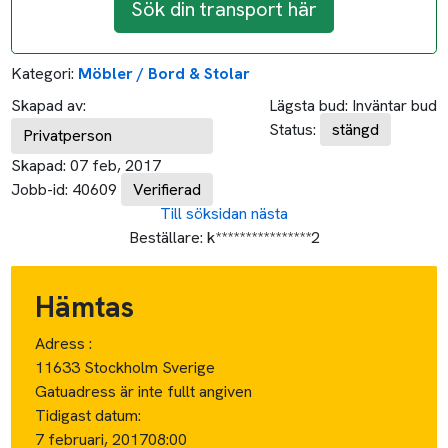
Sök din transport här
Kategori:
Möbler / Bord & Stolar
Skapad av:
Lägsta bud:
Inväntar bud
Status:
stängd
Privatperson
Skapad:
07 feb, 2017
Jobb-id:
40609
Verifierad
Till söksidan
nästa
Beställare:
k****************2
Hämtas
Adress :
11633 Stockholm Sverige
Gatuadress är inte fullt angiven
Tidigast datum:
7 februari, 2017
08:00