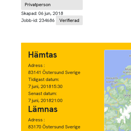
Privatperson
Skapad:
06 jun, 2018
Jobb-id:
234686
Verifierad
Hämtas
Adress :
83141 Östersund Sverige
Tidigast datum:
7 juni, 2018
15:30
Senast datum:
7 juni, 2018
21:00
Lämnas
Adress :
83170 Östersund Sverige