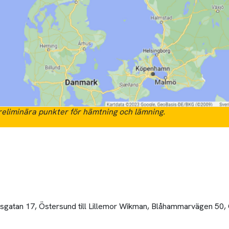
eliminära punkter för hämtning och lämning.
tsgatan 17, Östersund till Lillemor Wikman, Blåhammarvägen 50,