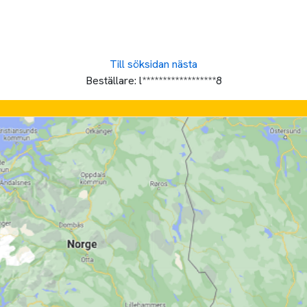
Till söksidan
nästa
Beställare:
l******************8