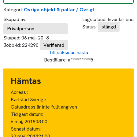
Kategori:
Övriga objekt & pallar / Övrigt
Skapad av:
Lägsta bud:
Inväntar bud
Status:
stängd
Privatperson
Skapad:
06 maj, 2018
Jobb-id:
224290
Verifierad
Till söksidan
nästa
Beställare:
a***********5
Hämtas
Adress :
Karlstad Sverige
Gatuadress är inte fullt angiven
Tidigast datum:
6 maj, 2018
08:00
Senast datum:
20 maj, 2018
21:00