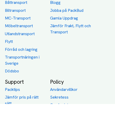
Båttransport
Blogg
Biltransport
Jobba på PackBud
MC-Transport
Gamla Uppdrag
Möbeltransport
Jämför Frakt, Flytt och
Transport
Utlandstransport
Flytt
Förråd och lagring
Transportnäringen i
Sverige
Dödsbo
Support
Policy
Packtips
Användarvillkor
Jämför pris på rätt
Sekretess
sätt
Om Assist
FAQ
Hållbara Transporter