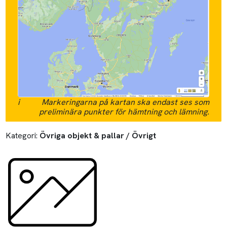
i
Markeringarna på kartan ska endast ses som
preliminära punkter för hämtning och lämning.
Kategori:
Övriga objekt & pallar / Övrigt