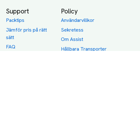
Support
Policy
Packtips
Användarvillkor
Jämför pris på rätt
Sekretess
sätt
Om Assist
FAQ
Hållbara Transporter
RUT-avdrag för
transporter
Företagsfrakt
Partnerintegration
Så funkar det
Boka Transport