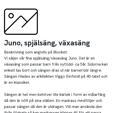
Juno, spjälsäng, växasäng
Beskrivning som angivits på Blocket:
Vi säljer vår fina spjälsäng/växasäng Juno. Det är en
växasäng som passar barn från nyfödd- ca 5år. Sidorna kan
enkelt tas bort och sängen dras ut när barnet blir längre.
Sängen ritades av arkitekten Viggo Einfeldt på 40-talet och
är en klassiker.
Sängen är hel men behöver lite kärlek i form av målarfärg
då den är nött på sina ställen. En madrass medföljer och
passar sängen då den är utdragen. Vill man använda den
ifrån födseln så kan madrassen klippas till för att passa.