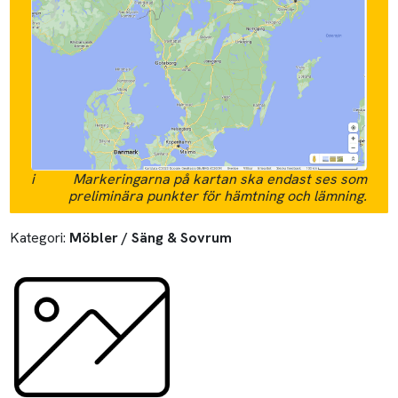
i
Markeringarna på kartan ska endast ses som
preliminära punkter för hämtning och lämning.
Kategori:
Möbler / Säng & Sovrum