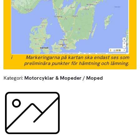
i
Markeringarna på kartan ska endast ses som
preliminära punkter för hämtning och lämning.
Kategori:
Motorcyklar & Mopeder / Moped