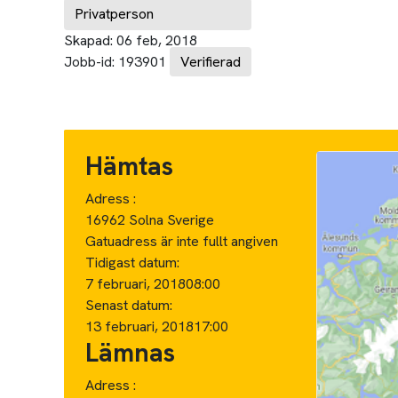
Privatperson
Skapad:
06 feb, 2018
Jobb-id:
193901
Verifierad
Hämtas
Adress :
16962 Solna Sverige
Gatuadress är inte fullt angiven
Tidigast datum:
7 februari, 2018
08:00
Senast datum:
13 februari, 2018
17:00
Lämnas
Adress :