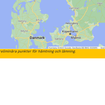
eliminära punkter för hämtning och lämning.