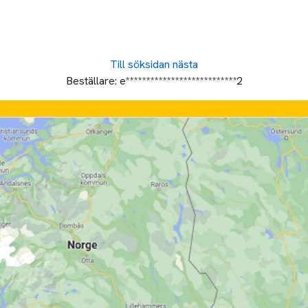
Till söksidan
nästa
Beställare:
e***************************2