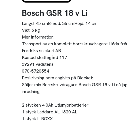
Bosch GSR 18 v Li
Längd:
45 cm
Bredd:
36 cm
Höjd:
14 cm
Vikt:
5 kg
Mer information:
Transport av en komplett borrskruvdragare i låda från
Fredriks snickeri AB
Kastad skattegård 117
59291 vadstena
070-5720554
Beskrivning som angivits på Blocket:
Säljer min Borrskruvdragare Bosch GSR 18 v Li då jag 
inredning.
2 stycken 4,0Ah Litiumjonbatterier
1 styck Laddare AL 1820 AL
1 styck L-BOXX