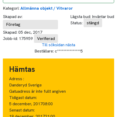
Kategori:
Allmänna objekt / Vitvaror
Skapad av:
Lägsta bud:
Inväntar bud
Status:
stängd
Företag
Skapad:
05 dec, 2017
Jobb-id:
175959
Verifierad
Till söksidan
nästa
Beställare:
c***************5
Hämtas
Adress :
Danderyd Sverige
Gatuadress är inte fullt angiven
Tidigast datum:
5 december, 2017
08:00
Senast datum:
19 december, 2017
21:00