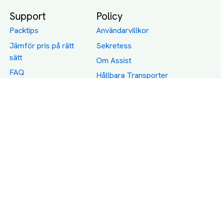
Support
Policy
Packtips
Användarvillkor
Jämför pris på rätt
Sekretess
sätt
Om Assist
FAQ
Hållbara Transporter
RUT-avdrag för
transporter
Företagsfrakt
Partnerintegration
Så funkar det
Boka Transport