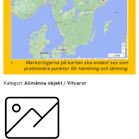
i
Markeringarna på kartan ska endast ses som
preliminära punkter för hämtning och lämning.
Kategori:
Allmänna objekt / Vitvaror