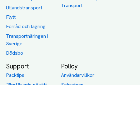
Transport
Utlandstransport
Flytt
Förråd och lagring
Transportnäringen i
Sverige
Dödsbo
Support
Policy
Packtips
Användarvillkor
Jämför pris på rätt
Sekretess
sätt
Om Assist
FAQ
Hållbara Transporter
RUT-avdrag för
transporter
Företagsfrakt
Partnerintegration