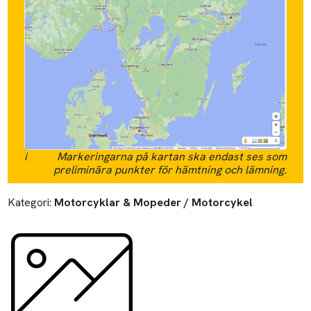
i
Markeringarna på kartan ska endast ses som
preliminära punkter för hämtning och lämning.
Kategori:
Motorcyklar & Mopeder / Motorcykel