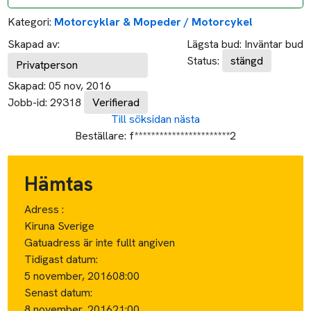
Kategori:
Motorcyklar & Mopeder / Motorcykel
Skapad av:
Lägsta bud:
Inväntar bud
Status:
stängd
Privatperson
Skapad:
05 nov, 2016
Jobb-id:
29318
Verifierad
Till söksidan
nästa
Beställare:
f***********************2
Hämtas
Adress :
Kiruna Sverige
Gatuadress är inte fullt angiven
Tidigast datum:
5 november, 2016
08:00
Senast datum:
8 november, 2016
21:00