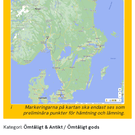
i
Markeringarna på kartan ska endast ses som
preliminära punkter för hämtning och lämning.
Kategori:
Ömtåligt & Antikt / Ömtåligt gods