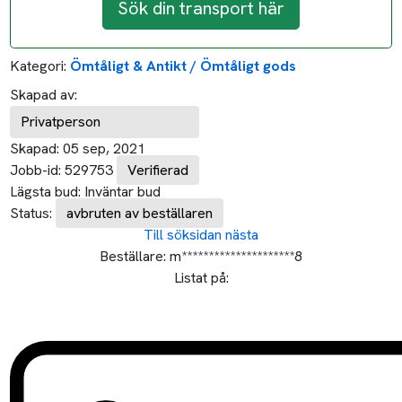
Sök din transport här
Kategori:
Ömtåligt & Antikt / Ömtåligt gods
Skapad av:
Privatperson
Skapad:
05 sep, 2021
Jobb-id:
529753
Verifierad
Lägsta bud:
Inväntar bud
Status:
avbruten av beställaren
Till söksidan
nästa
Beställare:
m*********************8
Listat på: