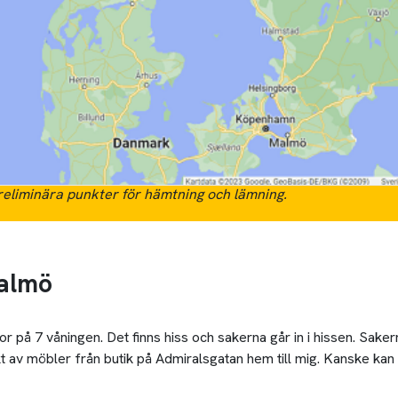
eliminära punkter för hämtning och lämning.
Malmö
r på 7 våningen. Det finns hiss och sakerna går in i hissen. Sake
t av möbler från butik på Admiralsgatan hem till mig. Kanske kan