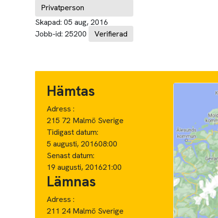
Privatperson
Skapad:
05 aug, 2016
Jobb-id:
25200
Verifierad
Hämtas
Adress :
215 72 Malmö Sverige
Tidigast datum:
5 augusti, 2016
08:00
Senast datum:
19 augusti, 2016
21:00
Lämnas
Adress :
211 24 Malmö Sverige