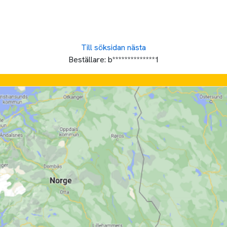
Till söksidan
nästa
Beställare:
b**************1