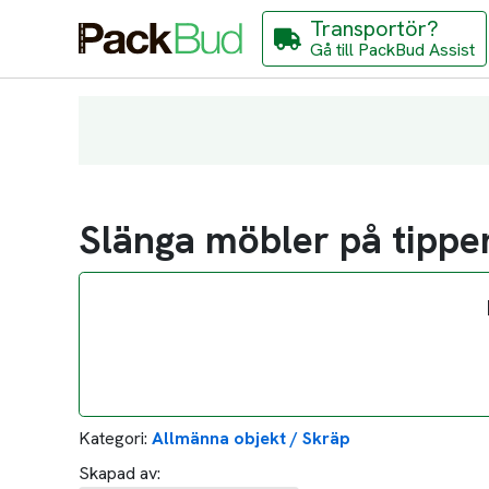
Transportör?
Gå till PackBud Assist
Slänga möbler på tippe
Kategori:
Allmänna objekt / Skräp
Skapad av: